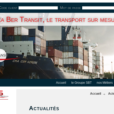
Code client
Mot de passe
a Ber Transit, le transport sur mes
Accueil
le Groupe SBT
nos Métiers
Accueil
Act
Actualités